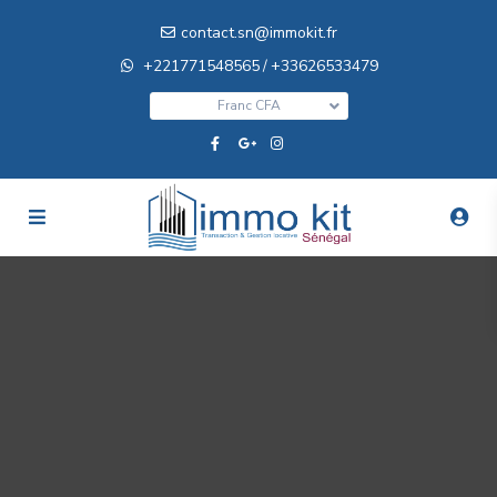
contact.sn@immokit.fr
+221771548565
+33626533479
/
Franc CFA