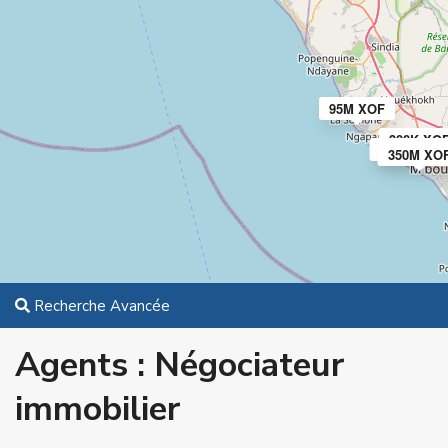
95M XOF
300K XO
150M XOF
350M XO
Recherche Avancée
Agents : Négociateur
immobilier