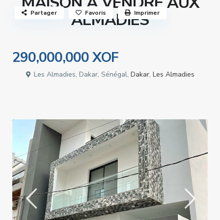
MAISON À VENDRE AUX
Partager
Favoris
Imprimer
ALMADIES
290,000,000 XOF
Les Almadies, Dakar, Sénégal,
Dakar
,
Les Almadies