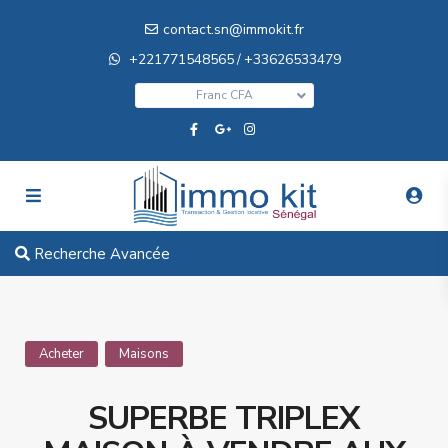
contact.sn@immokit.fr
+221771548565
+33626533479
/
Franc CFA
Recherche Avancée
Acheter
Maisons
SUPERBE TRIPLEX