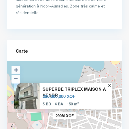
génération à Ngor-Almadies. Zone très calme et
résidentielle.
Carte
SUPERBE TRIPLEX MAISON À
VENDR
290,000,000 XOF
2
5 BD
4 BA
150 m
290M XOF