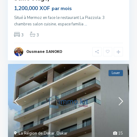
1,200,000 XOF
par mois
Situé à Mermoz en face le restaurant La Piazzola. 3
chambres salon cuisine, espace familia
...
3
3
Ousmane SANOKO
Louer
La Région de Dakar
,
Dakar
15