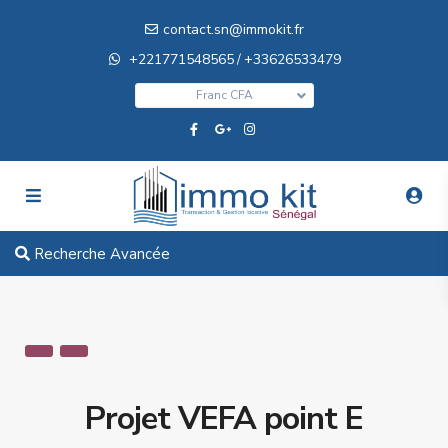
contact.sn@immokit.fr
+221771548565
+33626533479
/
Franc CFA
Recherche Avancée
Projet VEFA point E