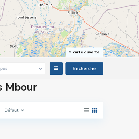
carte ouverte
ypes
ns Mbour
Défaut