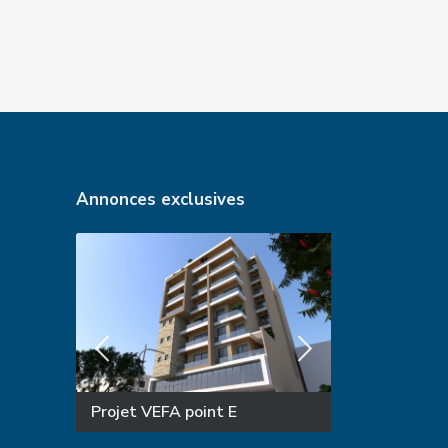
Annonces exclusives
Projet VEFA point E
SUPERBE TR
VENDRE AUX