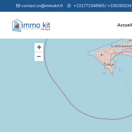
contact.sn@immokit.fr
+221771548565
+336265334
/
Accuei