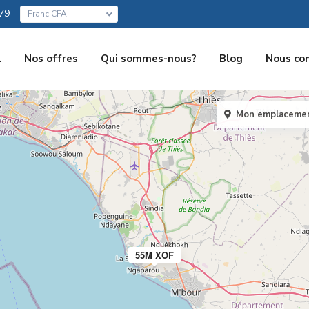
79
Franc CFA
l
Nos offres
Qui sommes-nous?
Blog
Nous co
Mon emplaceme
55M XOF