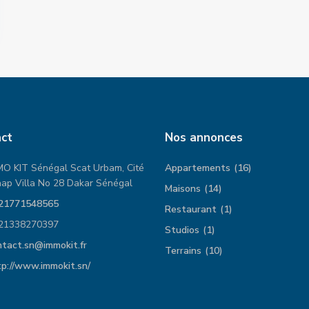
ct
Nos annonces
MO KIT Sénégal Scat Urbam, Cité
Appartements
(16)
ap Villa No 28 Dakar Sénégal
Maisons
(14)
21771548565
Restaurant
(1)
21338270397
Studios
(1)
ntact.sn@immokit.fr
Terrains
(10)
tp://www.immokit.sn/
Appartement Neuf à la Cité
Appartement de haut
keur Gorgui
standing à Liberté 3