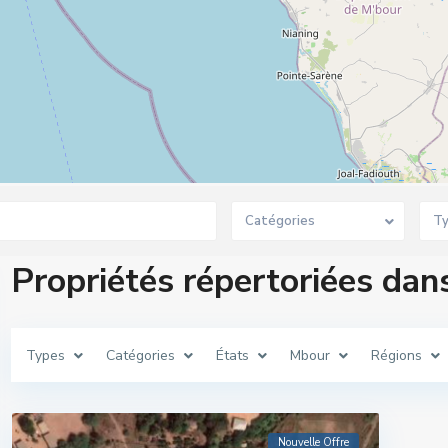
Catégories
T
Propriétés répertoriées da
Types
Catégories
États
Mbour
Régions
Nouvelle Offre