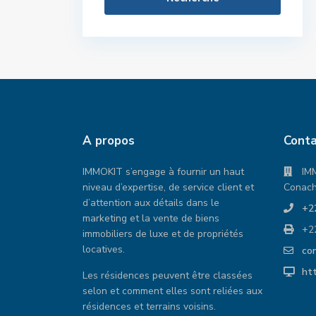
A propos
Conta
IMMOKIT s’engage à fournir un haut
IM
niveau d’expertise, de service client et
Conach
d’attention aux détails dans le
+2
marketing et la vente de biens
+2
immobiliers de luxe et de propriétés
locatives.
co
ht
Les résidences peuvent être classées
a à vendre en 2ème ligne
Villa à vendre à HLM LAS
selon et comment elles sont reliées aux
y)
PALMAS Guediawaye
résidences et terrains voisins.