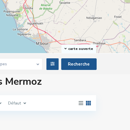
carte ouverte
ypes
ns Mermoz
Défaut