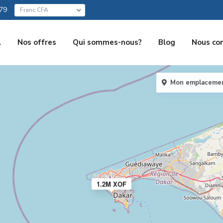
79
Franc CFA
l
Nos offres
Qui sommes-nous?
Blog
Nous co
Mon emplaceme
1.2M XOF