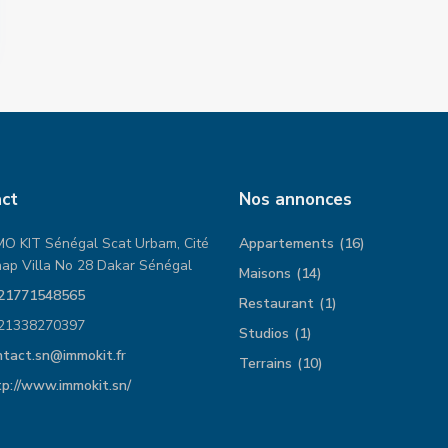
ct
Nos annonces
MO KIT Sénégal Scat Urbam, Cité
Appartements
(16)
ap Villa No 28 Dakar Sénégal
Maisons
(14)
21771548565
Restaurant
(1)
21338270397
Studios
(1)
ntact.sn@immokit.fr
Terrains
(10)
tp://www.immokit.sn/
Appartement Neuf à la Cité
Appartement de haut
keur Gorgui
standing à Liberté 3