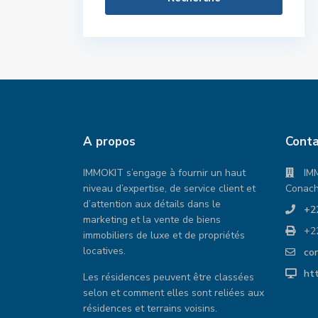
A propos
Conta
IMMOKIT s’engage à fournir un haut
IM
niveau d’expertise, de service client et
Conach
d’attention aux détails dans le
+2
marketing et la vente de biens
+2
immobiliers de luxe et de propriétés
locatives.
co
ht
Les résidences peuvent être classées
a à vendre en 2ème ligne
Villa à vendre à HLM LAS
selon et comment elles sont reliées aux
y)
PALMAS Guediawaye
résidences et terrains voisins.