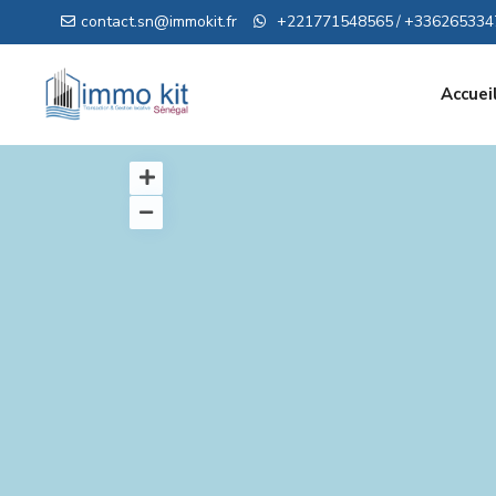
contact.sn@immokit.fr
+221771548565
+336265334
/
Accuei