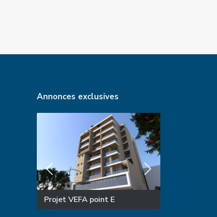
Annonces exclusives
Projet VEFA point E
SUPERBE TR
VENDRE AUX