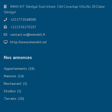
IMMO KIT Sénégal Scat Urbam, Cité Conachap Villa No 28 Dakar
Sénégal
+221771548565
+221338270397
contact.sn@immokit.fr
http://www.immokit.sn/
Nos annonces
Appartements
(16)
Maisons
(14)
Restaurant
(1)
Studios
(1)
Terrains
(10)