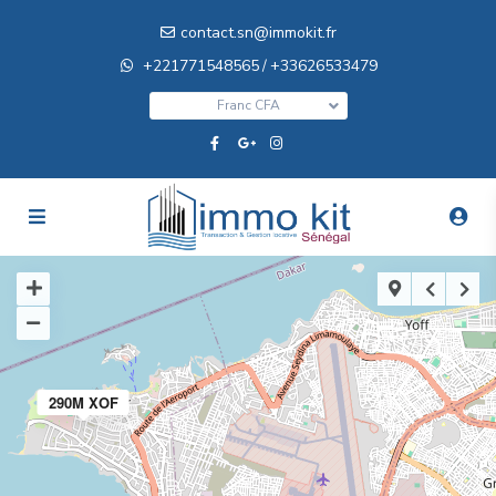
contact.sn@immokit.fr
+221771548565
+33626533479
/
Franc CFA
290M XOF