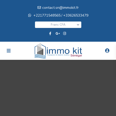
contact.sn@immokit.fr
+221771548565
+33626533479
/
Franc CFA