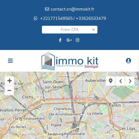
contact.sn@immokit.fr
+221771548565
+33626533479
/
Franc CFA