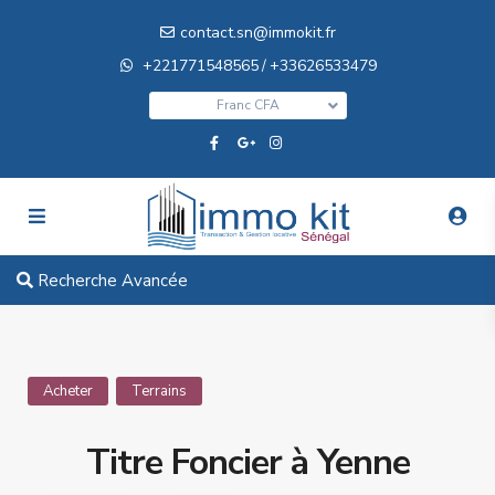
contact.sn@immokit.fr
+221771548565
+33626533479
/
Franc CFA
Recherche Avancée
Acheter
Terrains
Titre Foncier à Yenne